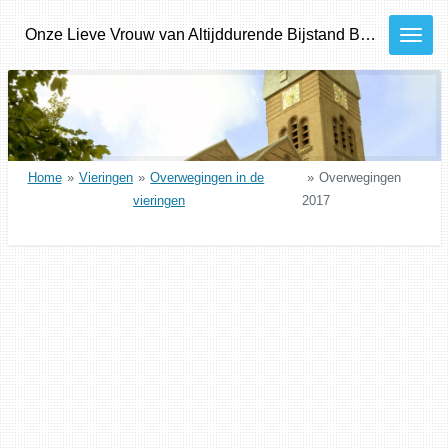
Ga
Onze
Lieve
Vrouw van Altijddurende Bijstand
Bilthoven - Den Dolder - Bosch en Duin
direct
naar
de
hoofdinhoud
Home
»
Vieringen
»
Overwegingen in de
»
Overwegingen
vieringen
2017