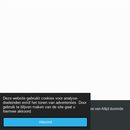
Deze website gebruikt cookies voor analyse-
doeleinden en/of het tonen van advertenties. Door
gebruik te blijven maken van de site gaat u
© 2021 - 2022 olvbilthoven Onze Lieve Vrouw van Altijd durende
hiermee akkoord.
Bijstand Bilthoven - Den Dolder - Bosch en Duin
Powered by
JouwWeb
Akkoord