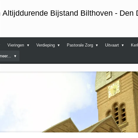
Altijddurende Bijstand
Bilthoven - Den 
Vieringen
Verdieping
Pastorale Zorg
Uitvaart
Ker
meer...