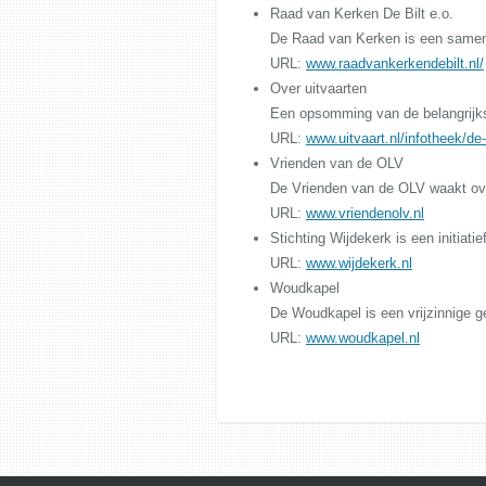
Raad van Kerken De Bilt e.o.
De Raad van Kerken is een samen
URL:
www.raadvankerkendebilt.nl/
Over uitvaarten
Een opsomming van de belangrijkst
URL:
www.uitvaart.nl/infotheek/de
Vrienden van de OLV
De Vrienden van de OLV waakt over
URL:
www.vriendenolv.nl
Stichting Wijdekerk
is een initiat
URL:
www.wijdekerk.nl
Woudkapel
De Woudkapel is een vrijzinnige g
URL:
www.woudkapel.nl