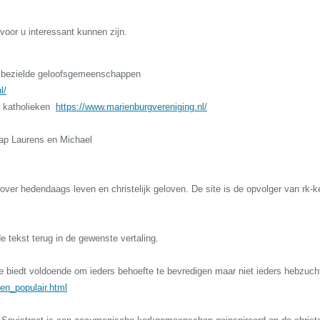
voor u interessant kunnen zijn.
e bezielde geloofsgemeenschappen
l/
h katholieken
https://www.marienburgvereniging.nl/
ap Laurens en Michael
 over hedendaags leven en christelijk geloven. De site is de opvolger van rk-ke
de tekst terug in de gewenste vertaling.
 biedt voldoende om ieders behoefte te bevredigen maar niet ieders hebzuch
en_populair.html