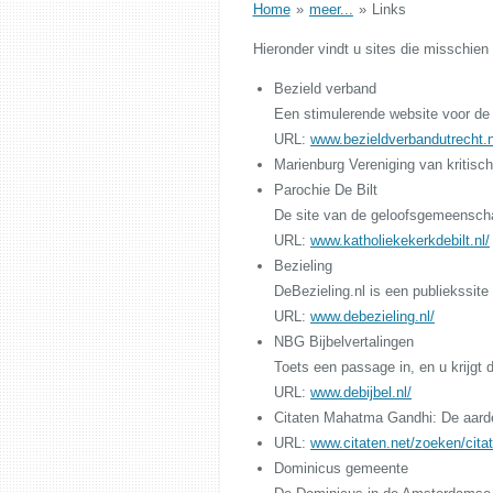
Home
»
meer...
»
Links
Hieronder vindt u sites die misschien 
Bezield verband
Een stimulerende website voor d
URL:
www.bezieldverbandutrecht.n
Marienburg Vereniging van kritisc
Parochie De Bilt
De site van de geloofsgemeensch
URL:
www.katholiekekerkdebilt.nl/
Bezieling
DeBezieling.nl is een publiekssite
URL:
www.debezieling.nl/
NBG Bijbelvertalingen
Toets een passage in, en u krijgt 
URL:
www.debijbel.nl/
Citaten Mahatma Gandhi: De aarde
URL:
www.citaten.net/zoeken/citat
Dominicus gemeente