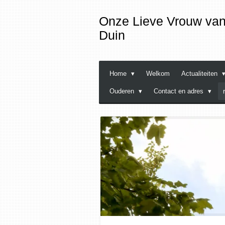
Ga
Onze
Lieve
Vrouw van 
direct
Duin
naar
de
hoofdinhoud
Home
Welkom
Actualiteiten
Ouderen
Contact en adres