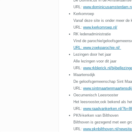
De Dominicus in de Amsterdamse S
URL:
www.dominicusamsterdam.nl
Kerkomroep
Vanaf deze site is onder meer de 
URL:
www.kerkomroep.nl/
RK ledenadministratie
Vind de parochie/geloofsgemeensch
URL:
www.zoekparochie.nl/
Lezingen door het jaar
Alle lezingen voor dit jaar
URL:
www.rkblerick.nl/bijbellezing
Maartensdijk
De geloofsgemeenschap Sint Maarte
URL:
www.sintmaartenmaartensdijk
Oecumenisch Leesrooster
Het leesrooster,ook bekend als he
URL:
www.raadvankerken.nl/?b=8
PKN-kerken van Bilthoven
Bilthoven is gezegend met een groo
URL:
www.pknbilthoven.nl/news