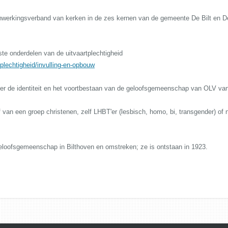
werkingsverband van kerken in de zes kernen van de gemeente De Bilt en D
e onderdelen van de uitvaartplechtigheid
-plechtigheid/invulling-en-opbouw
 de identiteit en het voortbestaan van de geloofsgemeenschap van OLV van A
ief van een groep christenen, zelf LHBT'er (lesbisch, homo, bi, transgender) of
eloofsgemeenschap in Bilthoven en omstreken; ze is ontstaan in 1923.