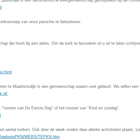
puistraat is een oecumenische kerkgemeenschap geinspireerd op de christeli
/
kerkomroep van onze parochie te beluisteren.
ap die hoort bij een adres. Om de kerk te bezoeken of u uit te laten schrijve
en.html
n te Maartensdijk is een gemeenschap waarin veel gebeurt. We willen een lev
.nl/
t "rooster van De Eerste Dag" of het rooster van "Kind en zondag".
6
t aantal kerken. Ook door de week vinden daar allerlei activiteiten plaats. Le
ite/websitePKN/WEBSITEPKN.htm