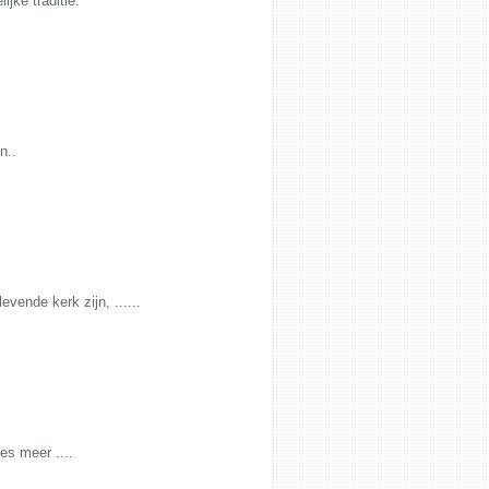
jke traditie.
n..
ende kerk zijn, ......
es meer ....