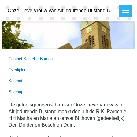
Ga
Onze
Lieve
Vrouw van Altijddurende Bijstand
Bilthoven - Den Dolder - Bosch en Duin
direct
naar
de
hoofdinhoud
Contact Kerkelijk Bureau
Overlijden
Kerkhof
Sitemap
De geloofsgemeenschap van Onze Lieve Vrouw van
Altijddurende Bijstand maakt deel uit de R.K. Parochie
HH Martha en Maria en omvat Bilthoven (gedeeltelijk),
Den Dolder en Bosch en Duin.