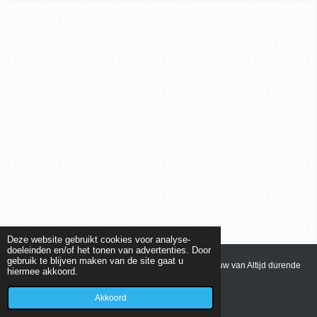
Deze website gebruikt cookies voor analyse-
doeleinden en/of het tonen van advertenties. Door
gebruik te blijven maken van de site gaat u
© 2021 - 2022 olvbilthoven Onze Lieve Vrouw van Altijd durende
hiermee akkoord.
Bijstand Bilthoven - Den Dolder - Bosch en Duin
Powered by
JouwWeb
Akkoord