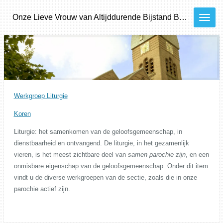
Ga
Onze
Lieve
Vrouw van Altijddurende Bijstand
Bilthoven - Den Dolder - Bosch en Duin
direct
naar
de
hoofdinhoud
Werkgroep Liturgie
Koren
Liturgie: het samenkomen van de geloofsgemeenschap, in
dienstbaarheid en ontvangend. De liturgie, in het gezamenlijk
vieren, is het meest zichtbare deel van
samen parochie zijn
, en een
onmisbare eigenschap van de geloofsgemeenschap. Onder dit item
vindt u de diverse werkgroepen van de sectie, zoals die in onze
parochie actief zijn.