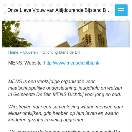
Ga
Onze
Lieve
Vrouw van Altijddurende Bijstand
Bilthoven - Den Dolder - Bosch en Duin
direct
naar
de
hoofdinhoud
Home
»
Ouderen
»
Stichting Mens de Bilt
MENS. Website:
http://www.mensdichtbij.nl/
MENS is een veelzijdige organisatie voor
maatschappelijke ondersteuning, jeugdhulp en welzijn
in Gemeente De Bilt. MENS Dichtbij voor jong en oud.
Wij streven naar een samenleving waarin mensen naar
elkaar omkijken, grip hebben op hun leven en waarin
kinderen gezond en veilig opgroeien.
We werken in de buurten en wijken van gemeente De