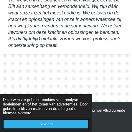
Bilt aan samenhang en verbondenheid. Wij zijn dáár
waar onze inzet het meest nodig is. We geloven in de
kracht en oplossingen van onze inwoners waarmee zij
hun weg kunnen vinden in de samenleving. Wij helpen
inwoners om deze kracht en oplossingen te benutten.
Als dit (tijdelijk) niet lukt, zorgen we voor professionele
ondersteuning op maat.
Deze website gebruikt cookies voor analyse-
doeleinden en/of het tonen van advertenties. Door
gebruik te blijven maken van de site gaat u
© 2021 - 2022 olvbilthoven Onze Lieve Vrouw van Altijd durende
hiermee akkoord.
Bijstand Bilthoven - Den Dolder - Bosch en Duin
Powered by
JouwWeb
Akkoord