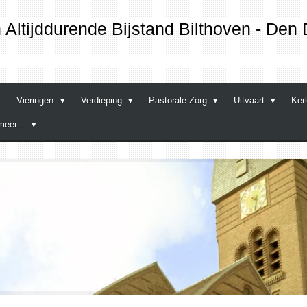
Altijddurende Bijstand
Bilthoven - Den 
Vieringen
Verdieping
Pastorale Zorg
Uitvaart
Ker
meer...