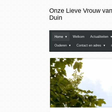
Ga
Onze
Lieve
Vrouw van 
direct
Duin
naar
de
hoofdinhoud
Home
Welkom
Actualiteiten
Ouderen
Contact en adres