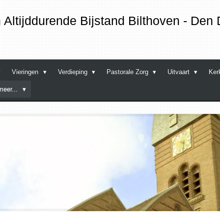
Altijddurende Bijstand
Bilthoven - Den 
Vieringen
Verdieping
Pastorale Zorg
Uitvaart
Ker
meer...