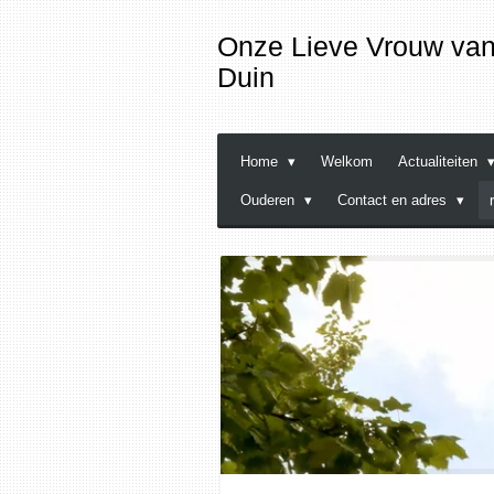
Ga
Onze
Lieve
Vrouw van 
direct
Duin
naar
de
hoofdinhoud
Home
Welkom
Actualiteiten
Ouderen
Contact en adres