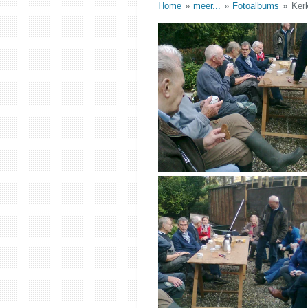
Home
»
meer...
»
Fotoalbums
»
Ker