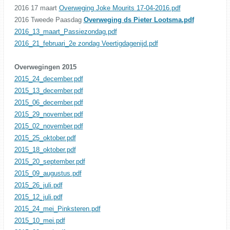
2016 17 maart
Overweging Joke Mourits 17-04-2016.pdf
2016 Tweede Paasdag
Overweging ds Pieter Lootsma.pdf
2016_13_maart_Passiezondag.pdf
2016_21_februari_2e zondag Veertigdagenijd.pdf
Overwegingen 2015
2015_24_december.pdf
2015_13_december.pdf
2015_06_december.pdf
2015_29_november.pdf
2015_02_november.pdf
2015_25_oktober.pdf
2015_18_oktober.pdf
2015_20_september.pdf
2015_09_augustus.pdf
2015_26_juli.pdf
2015_12_juli.pdf
2015_24_mei_Pinksteren.pdf
2015_10_mei.pdf