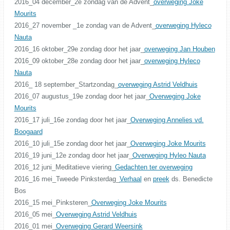
2016_04 december_2e zondag van de Advent_
overweging Joke
Mourits
2016_27 november _1e zondag van de Advent_
overweging Hyleco
Nauta
2016_16 oktober_29e zondag door het jaar_
overweging Jan Houben
2016_09 oktober_28e zondag door het jaar_
overweging Hyleco
Nauta
2016_ 18 september_Startzondag_
overweging Astrid Veldhuis
2016_07 augustus_19e zondag door het jaar_
Overweging Joke
Mourits
2016_17 juli_16e zondag door het jaar_
Overweging Annelies vd.
Boogaard
2016_10 juli_15e zondag door het jaar_
Overweging Joke Mourits
2016_19 juni_12e zondag door het jaar_
Overweging Hyleo Nauta
2016_12 juni_Meditatieve viering_
Gedachten ter overweging
2016_16 mei_Tweede Pinksterdag_
Verhaal
en
preek
ds. Benedicte
Bos
2016_15 mei_Pinksteren_
Overweging Joke Mourits
2016_05 mei_
Overweging Astrid Veldhuis
2016_01 mei_
Overweging Gerard Weersink