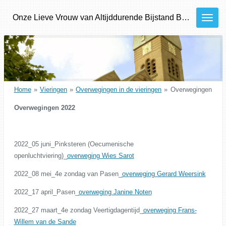
Ga
Onze
Lieve
Vrouw van Altijddurende Bijstand
Bilthoven - Den Dolder - Bosch en Duin
direct
naar
de
hoofdinhoud
Home
»
Vieringen
»
Overwegingen in de vieringen
»
Overwegingen
Overwegingen 2022
2022_05 juni_Pinksteren (Oecumenische
openluchtviering)_
overweging Wies Sarot
2022_08 mei_4e zondag van Pasen_
overweging Gerard Weersink
2022_17 april_Pasen_
overweging Janine Noten
2022_27 maart_4e zondag Veertigdagentijd_
overweging Frans-
Willem van de Sande